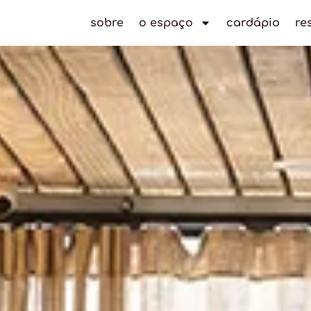
sobre
o espaço
cardápio
re